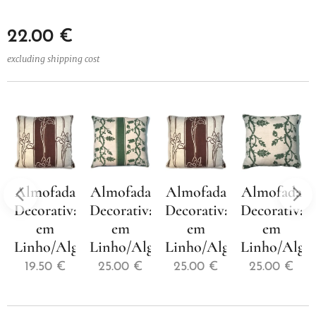
22.00
€
excluding shipping cost
Almofada
Almofada
Almofada
Almofada
a
Decorativa
Decorativa
Decorativa
Decorativa
em
em
em
em
godão
Linho/Algodão
Linho/Algodão
Linho/Algodão
Linho/Algo
19.50
€
25.00
€
25.00
€
25.00
€