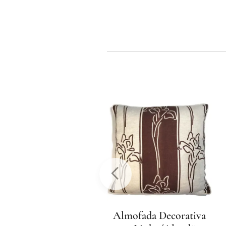
lmofada Decorativa
Almofada Decorativa