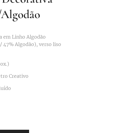
/Algodão
a em Linho Algodão
/ 47% Algodão), verso liso
ox.)
tro Creativo
luído