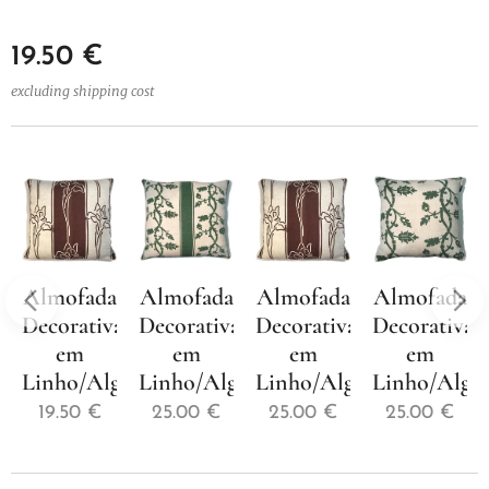
19.50
€
excluding shipping cost
Almofada
Almofada
Almofada
Almofada
a
Decorativa
Decorativa
Decorativa
Decorativa
em
em
em
em
godão
Linho/Algodão
Linho/Algodão
Linho/Algodão
Linho/Algo
19.50
€
25.00
€
25.00
€
25.00
€