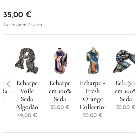
35,00
€
Sem os custos de envio
»
Echarpe
Écharpe
Écharpe «
Écharpe
Voile
em 100%
Fresh
em 100%
Seda
Seda
Orange
Seda
Algodão
Collection»
35,00
€
35,00
€
49,00
€
25,00
€