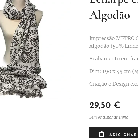
Algodão
Impressão METRO 
Algodão (50% Linho
Acabamento em fra
Dim: 190 x 45 cm (a
Criação e Design ex
29,50
€
Sem os custos de envio
ADICIONAR