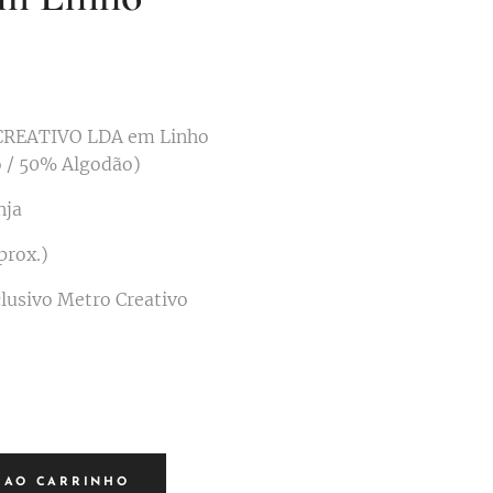
CREATIVO LDA em Linho
 / 50% Algodão)
nja
prox.)
clusivo Metro Creativo
 AO CARRINHO