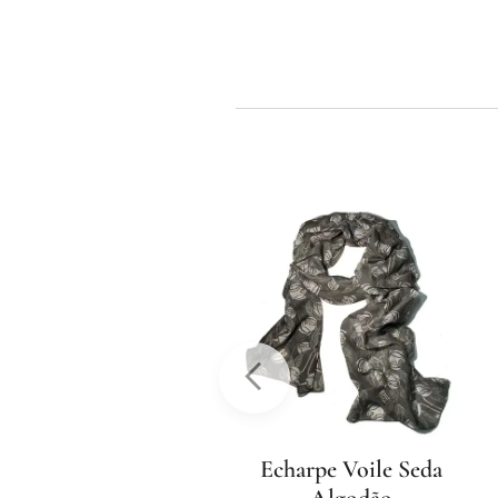
Écharpe» 100% Seda
Echarpe Voile Seda
Algodão