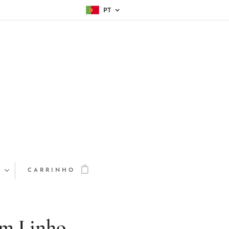
PT
A
CARRINHO
em Linho