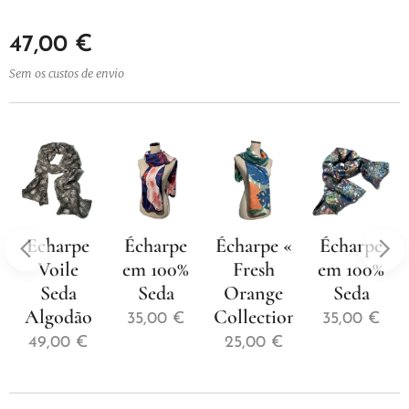
47,00
€
Sem os custos de envio
»
Echarpe
Écharpe
Écharpe «
Écharpe
Voile
em 100%
Fresh
em 100%
Seda
Seda
Orange
Seda
Algodão
Collection»
35,00
€
35,00
€
49,00
€
25,00
€