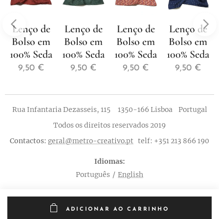
Lenço de
Lenço de
Lenço de
Lenço de
Bolso em
Bolso em
Bolso em
Bolso em
100% Seda
100% Seda
100% Seda
100% Seda
9,50
€
9,50
€
9,50
€
9,50
€
Rua Infantaria Dezasseis, 115 1350-166 Lisboa Portugal
Todos os direitos reservados 2019
Contactos:
geral@metro-creativo.pt
telf: +351 213 866 190
Idiomas
Português
English
ADICIONAR AO CARRINHO