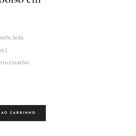
100% Seda
x.)
tro Creativo
 AO CARRINHO