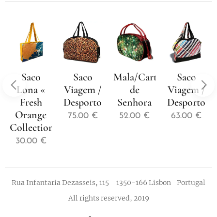
Saco
Saco
Mala/Carteira
Saco
Lona «
Viagem /
de
Viagem /
Fresh
Desporto
Senhora
Desporto
Orange
75.00
€
52.00
€
63.00
€
Collection»
30.00
€
Rua Infantaria Dezasseis, 115 1350-166 Lisbon Portugal
All rights reserved, 2019