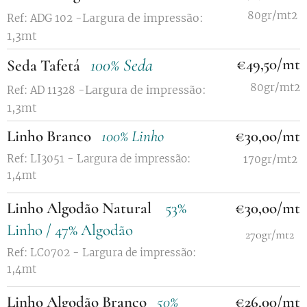
80gr/mt2
Largura de impressão:
Ref: ADG 102 -
1,3mt
100% Seda
€49,50/mt
Seda Tafetá
80gr/mt2
Largura de impressão:
Ref: AD 11328 -
1,3mt
Linho Branco
100% Linho
€30,oo/mt
Ref: LI3051 - Largura de impressão:
170gr/mt2
1,4mt
Linho Algodão Natural
53%
€30,oo/mt
Linho / 47% Algodão
270gr/mt2
Ref: LC0702 - Largura de impressão:
1,4mt
Linho Algodão Branco
50%
€26,00/mt